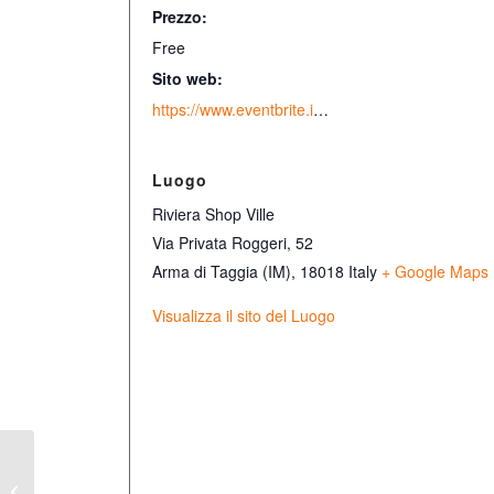
Prezzo:
Free
Sito web:
https://www.eventbrite.it/e/centro-commerciale-la-riviera-tickets-1991705057442
Luogo
Riviera Shop Ville
Via Privata Roggeri, 52
Arma di Taggia (IM)
,
18018
Italy
+ Google Maps
Visualizza il sito del Luogo
21 Tappa presso il
Centro Commerciale