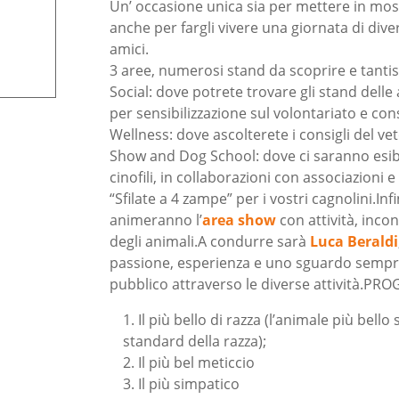
Un’ occasione unica sia per mettere in mos
anche per fargli vivere una giornata di dive
amici.
3 aree, numerosi stand da scoprire e tantis
Social: dove potrete trovare gli stand delle a
per sensibilizzazione sul volontariato e con
Wellness: dove ascolterete i consigli del vet
Show and Dog School: dove ci saranno esibiz
cinofili, in collaborazioni con associazioni e
“Sfilate a 4 zampe” per i vostri cagnolini.In
animeranno l’
area show
con attività, inco
degli animali.A condurre sarà
Luca Beraldi
passione, esperienza e uno sguardo sempre
pubblico attraverso le diverse attività.P
Il più bello di razza (l’animale più bello
standard della razza);
Il più bel meticcio
Il più simpatico