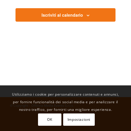
viste
Navigazi
Iscriviti al calendario
Utilizziamo i cookie per personalizzare contenuti e annunci,
per fornire funzionalità dei social media e per analizzare il
© Copyright - Officina Media Events S.r.l.s.
nostro traffico, per fornirti una migliore esperienza.
OK
Impostazioni