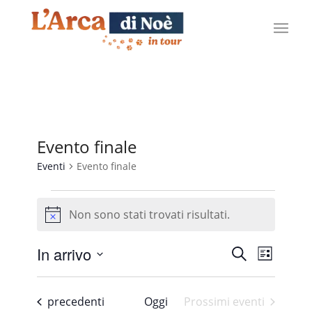
Evento finale
Eventi
Evento finale
Eventi
Non sono stati trovati risultati.
Notice
Eventi
Evento
In arrivo
Cerca
Lista
Viste
Ricerca
Seleziona
Naviga
e
la
Eventi
precedenti
Oggi
Prossimi eventi
data.