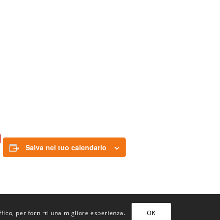
Salva nel tuo calendario
ffico, per fornirti una migliore esperienza.
OK